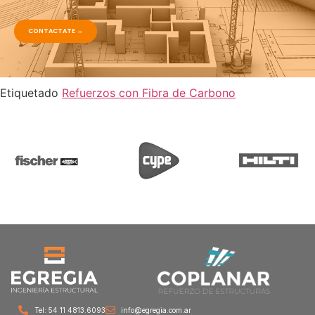
CONTACTATE →
Etiquetado
Refuerzos con Fibra de Carbono
Tel: 54 11 4813.6093
info@egregia.com.ar